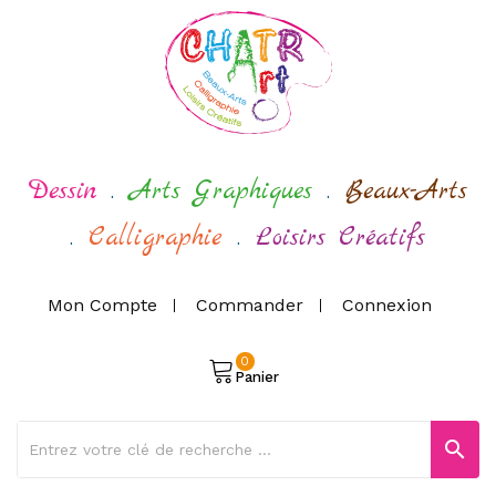
Dessin
.
Arts Graphiques
.
Beaux-Arts
.
Calligraphie
.
Loisirs Créatifs
Mon Compte
Commander
Connexion
0
Panier
search