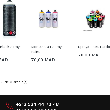
AJOUTER AU
Black Sprays
Montana 94 Sprays
Sprays Paint Hardc
AJOUTER AU
Paint
70,00 MAD
PANIER
MAD
70,00 MAD
PANIER
-3 de 3 article(s)
+212 524 44 73 48