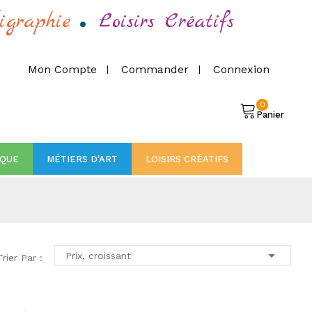
.
igraphie
Loisirs Créatifs
Mon Compte
Commander
Connexion
0
Panier
IQUE
MÉTIERS D'ART
LOISIRS CRÉATIFS

Prix, croissant
Trier Par :