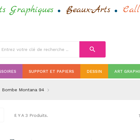
.
.
ts Graphiques
Beaux-Arts
Call
search
SSOIRES
SUPPORT ET PAPIERS
DESSIN
ART GRAPH
Bombe Montana 94
Il Y A 3 Produits.