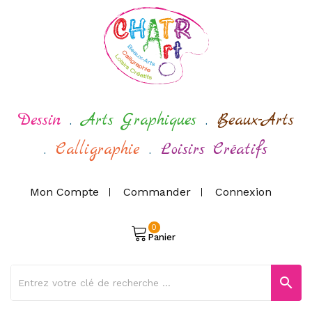
Dessin
.
Arts Graphiques
.
Beaux-Arts
.
Calligraphie
.
Loisirs Créatifs
Mon Compte
Commander
Connexion
0
Panier
search