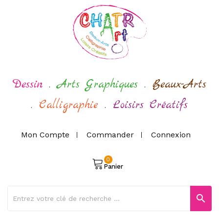
Dessin
.
Arts Graphiques
.
Beaux-Arts
.
Calligraphie
.
Loisirs Créatifs
Mon Compte
Commander
Connexion
0
Panier
search