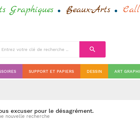
.
.
ts Graphiques
Beaux-Arts
Call
search
SSOIRES
SUPPORT ET PAPIERS
DESSIN
ART GRAPH
nous excuser pour le désagrément.
ne nouvelle recherche