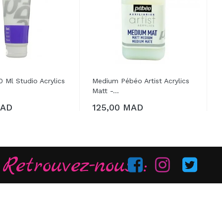
 Ml Studio Acrylics
Medium Pébéo Artist Acrylics
.
Matt -...
MAD
125,00 MAD
R AU PANIER
Retrouvez-nous :
Chatr Art vend des fournitures, du matériel beaux
arts, peinture et dessin pour artistes peintres :
Peintures à l’huile, peinture acrylique, aquarelle,