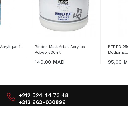
crylique 1L
Bindex Matt Artist Acrylics
PEBEO 250
Pébéo 500ml
Mediums..
IER
140,00 MAD
95,00 
AJOUTER AU PANIER
AJOUTE
+212 524 44 73 48
+212 662-030896
Contactez-nous!
Bd. Chikh Rabhi, N°7 Imm.

Al Amal, Route de Targa À côté du