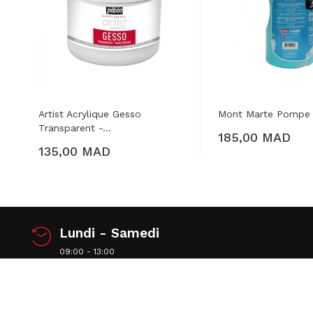
Artist Acrylique Gesso
Mont Marte Pompe A
Transparent -...
185,00 MAD
AJOUTER AU PAN
135,00 MAD
Lundi - Samedi
09:00 - 13:00
15:00 - 20:00
contact@chatrart.com
