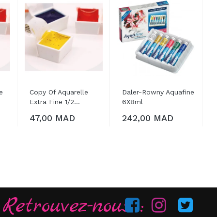
e
Copy Of Aquarelle
Daler-Rowny Aquafine
AJOUTER AU
AJOUTER AU
Extra Fine 1/2...
6X8ml
47,00 MAD
242,00 MAD
PANIER
PANIER
Retrouvez-nous :