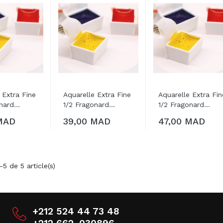
 Extra Fine
Aquarelle Extra Fine
Aquarelle Extra Fin
OUTER AU
AJOUTER AU
AJOUTER AU
nard...
1/2 Fragonard...
1/2 Fragonard...
MAD
39,00 MAD
47,00 MAD
PANIER
PANIER
PANIER
-5 de 5 article(s)
+212 524 44 73 48