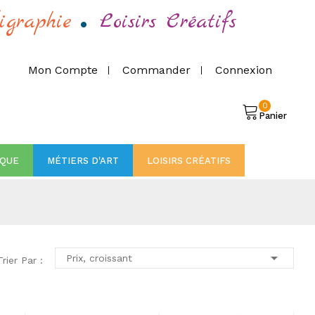
.
igraphie
Loisirs Créatifs
Mon Compte
Commander
Connexion
0
Panier
IQUE
MÉTIERS D'ART
LOISIRS CRÉATIFS

Prix, croissant
Trier Par :