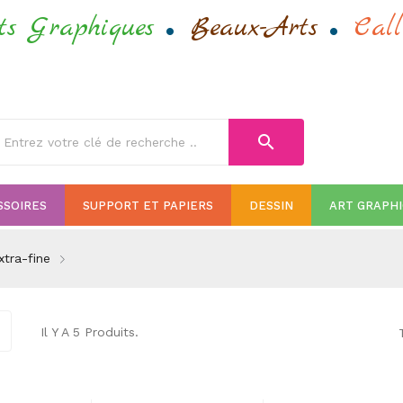
.
.
ts Graphiques
Beaux-Arts
Call
search
SSOIRES
SUPPORT ET PAPIERS
DESSIN
ART GRAPH
xtra-fine
Il Y A 5 Produits.